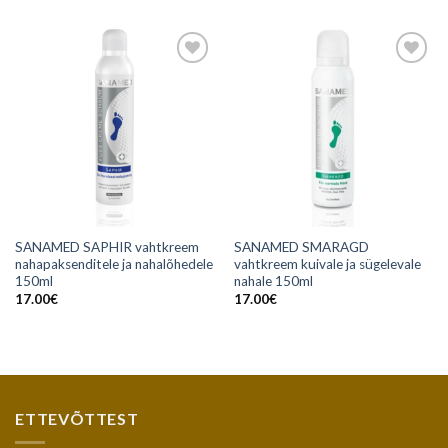
Add to
Add to
wishlist
wishlist
SANAMED SAPHIR vahtkreem
SANAMED SMARAGD
nahapaksenditele ja nahalõhedele
vahtkreem kuivale ja sügelevale
150ml
nahale 150ml
17.00
€
17.00
€
ETTEVÕTTEST