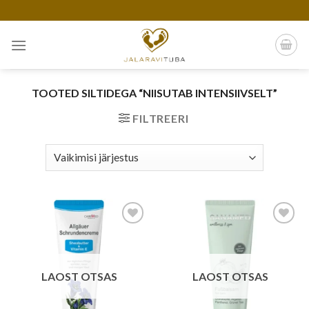
Skip
to
content
TOOTED SILTIDEGA “NIISUTAB INTENSIIVSELT”
FILTREERI
Add to
Add to
wishlist
wishlist
LAOST OTSAS
LAOST OTSAS