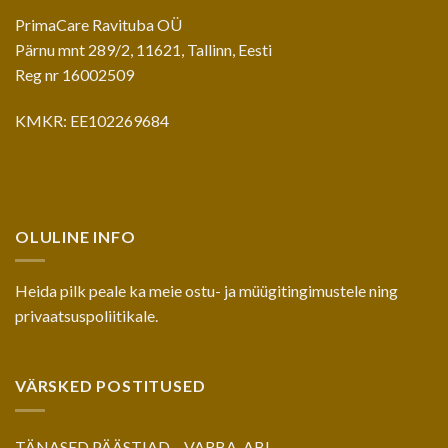
PrimaCare Ravituba OÜ
Pärnu mnt 289/2, 11621, Tallinn, Eesti
Reg nr 16002509
KMKR: EE102269684
OLULINE INFO
Heida pilk peale ka meie
ostu- ja müügitingimustele
ning
privaatsuspoliitikale
.
VÄRSKED POSTITUSED
TÄNASED PÄÄSTJAD – VARBA-ABI