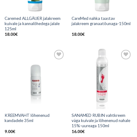
Caremed ALLGÄUER jalakreem
CareMed nahka taastav
kuivale ja kannalõhedega jalale
jalakreem granaatõunaga-150ml
125ml
18.00
€
18.00
€
Add to
Add to
wishlist
wishlist
KREEMVAHT lõhenenud
SANAMED RUBIN vahtkreem
kandadele 35ml
väga kuivale ja lõhenenud nahale
15%-uureaga 150ml
9.00
€
16.00
€