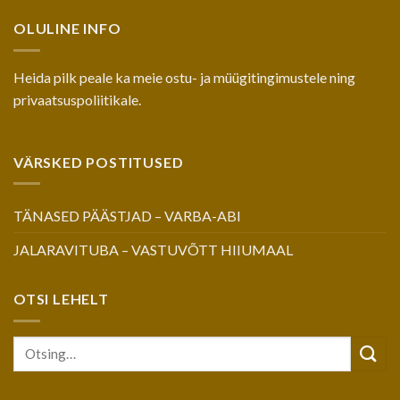
OLULINE INFO
Heida pilk peale ka meie
ostu- ja müügitingimustele
ning
privaatsuspoliitikale
.
VÄRSKED POSTITUSED
TÄNASED PÄÄSTJAD – VARBA-ABI
JALARAVITUBA – VASTUVÕTT HIIUMAAL
OTSI LEHELT