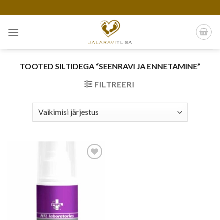
Skip
to
content
TOOTED SILTIDEGA “SEENRAVI JA ENNETAMINE”
FILTREERI
Add to
wishlist