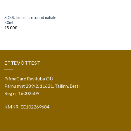
S.O.S. kreem ärritunud nahale
50ml
15.00
€
ETTEVÕTTEST
PrimaCare Ravituba OÜ
Pärnu mnt 289/2, 11621, Tallinn, Eesti
Reg nr 16002509
KMKR: EE102269684