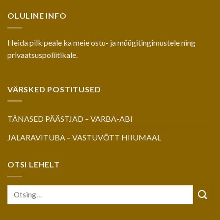
OLULINE INFO
Heida pilk peale ka meie
ostu- ja müügitingimustele
ning
privaatsuspoliitikale
.
VÄRSKED POSTITUSED
TÄNASED PÄÄSTJAD – VARBA-ABI
JALARAVITUBA – VASTUVÕTT HIIUMAAL
OTSI LEHELT