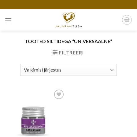
Skip
to
content
TOOTED SILTIDEGA “UNIVERSAALNE”
FILTREERI
Add to
wishlist